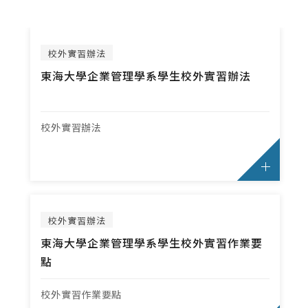
修課地圖
必選修科目表
英文檢定辦法
校外實習辦法
雙主修.輔系.學分學程
東海大學企業管理學系學生校外實習辦法
大二分組、轉組
轉系申請
校外實習辦法
修業規定
畢業專題
SAS學術資格認證證書與數位徽章
校外實習辦法
東海大學企業管理學系學生校外實習作業要
碩士班
點
修課地圖
校外實習作業要點
必修科目表