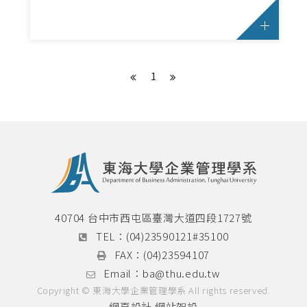
英文檢定辦法
論文計畫書與學位論文口試專區
畢業門檻
1
碩士學分學程
雙聯學制
國際菁英組
本系雙聯學程
40704 台中市西屯區臺灣大道四段1727號
TEL：
(04)23590121#35100
海外研習營
FAX：
(04)23594107
Email：
ba@thu.edu.tw
實習專區
Copyright © 東海大學企業管理學系 All rights reserved.
網頁設計
網站架設