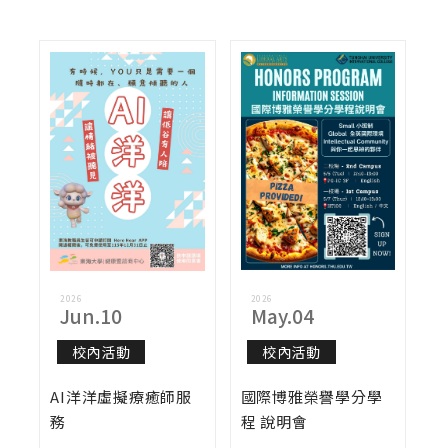
課務公告
演講與學術活動
校外活動
校內活動
實習與徵才
獎學金公告
榮譽榜
2026
2026
Jun.10
May.04
招生公告
校內活動
校內活動
AI洋洋虛擬療癒師服
國際博雅榮譽學分學
務
程 說明會