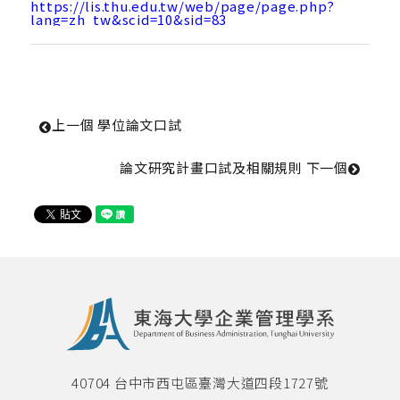
必修科目表
https://lis.thu.edu.tw/web/page/page.php?
lang=zh_tw&scid=10&sid=83
英文檢定辦法
論文計畫書與學位論文口試專區
畢業門檻
上一個
 學位論文口試
碩士學分學程
論文研究計畫口試及相關規則 
下一個
雙聯學制
國際菁英組
本系雙聯學程
海外研習營
實習專區
40704 台中市西屯區臺灣大道四段1727號