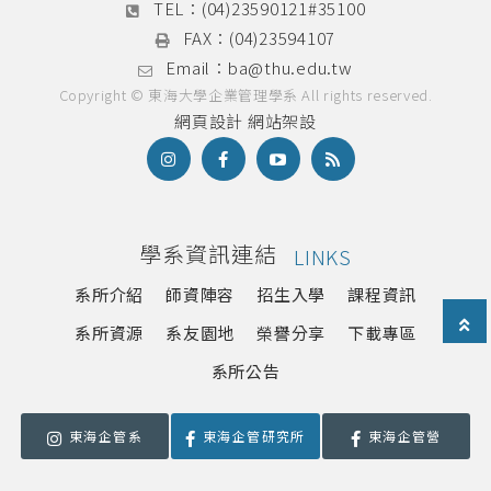
TEL：
(04)23590121#35100
校外實習辦法
FAX：
(04)23594107
實習時程表
Email：
ba@thu.edu.tw
Copyright © 東海大學企業管理學系 All rights reserved.
實習各式表單
網頁設計
網站架設
學系資訊連結
LINKS
系所介紹
師資陣容
招生入學
課程資訊
系所資源
系友園地
榮譽分享
下載專區
系所公告
東海企管系
東海企管研究所
東海企管營