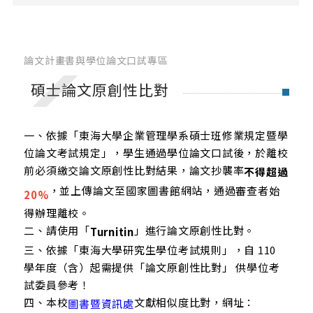
修課地圖
必選修科目表
英文檢定辦法
論文計畫書與學位論文口試專區
雙主修.輔系.學分學程
碩士論文原創性比對
大二分組、轉組
轉系申請
一、依據「東海大學企業管理學系碩士班修業規定暨學
位論文考試規定」，學生通過學位論文口試後，於離校
修業規定
前必須繳交論文原創性比對結果，論文抄襲率
不得超過
畢業專題
，並上傳論文至國家圖書館網站，通過審查者始
20%
SAS學術資格認證證書與數位徽章
得辦理離校。
二、請使用「
」進行論文原創性比對。
Turnitin
三、依據「東海大學研究生學位考試規則」，自 110
碩士班
學年度（含）起需提供「論文原創性比對」 供學位考
試委員參考！
修課地圖
四、本校
文獻相似度比對，網址：
圖書暨資訊處