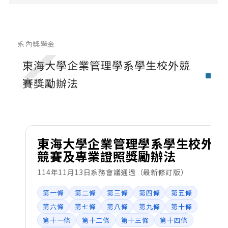
系內獎學金
校內及校外獎學金
系內獎學金
教室與設備借用
東海大學企業管理學系學生校外競
賽獎勵辦法
教室借用
設備借用
東海大學企業管理學系學生校外
產學合作
競賽及專業證照獎勵辦法
創櫃板推薦
114年11月13日系務會議通過（最新修訂版）
系屬中心
第一條
第二條
第三條
第四條
第五條
第六條
第七條
第八條
第九條
第十條
第十一條
第十二條
第十三條
第十四條