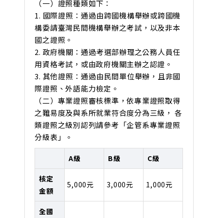
（一）證照種類如下：
1. 國際證照：通過由跨國機構舉辦或跨國機
構委請臺灣民間機構舉辦之考試，以及非本
國之證照。
2. 政府機關：通過考選部辦理之公務人員任
用資格考試，或由政府機關主辦之認證。
3. 其他證照：通過由民間單位舉辦，且非國
際證照、外語能力檢定。
（二）專業證照審核標準，依專業證照取得
之難易度及與系所就業符合度分為三級， 各
類證照之級別認列請參考「企管系專業證照
分級表」。
A級
B級
C級
核定
5,000元
3,000元
1,000元
金額
全國