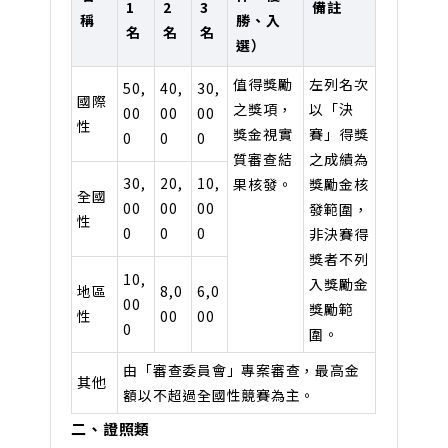
1
2
3
備註
稱
勝、入
名
名
名
選）
值得獎勵
左列名次
50,
40,
30,
國際
之獎項，
以「決
00
00
00
性
獎金視實
賽」得獎
0
0
0
質審查結
之成績為
30,
20,
10,
果核發。
獎勵金核
全國
00
00
00
發範圍，
性
0
0
0
非決賽得
獎者不列
10,
入獎勵金
地區
8,0
6,0
00
獎勵範
性
00
00
0
圍。
由「審查委員會」專案審查，最高金
其他
額以不超過全國性競賽為主。
二、證照類