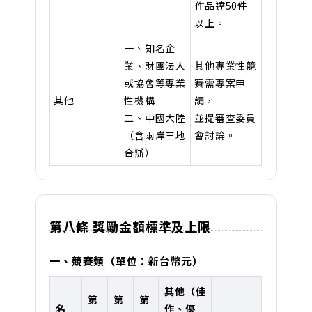
作品達50件
以上。
一、知名企
業、財團法人
其他專業性競
或協會等專業
賽需專案申
其他
性機構
請，
二、中國大陸
並提審查委員
（含兩岸三地
會討論。
合辦）
第八條 獎勵金額標準及上限
一、競賽類（單位：新台幣元）
其他（佳
第
第
第
名
作、優