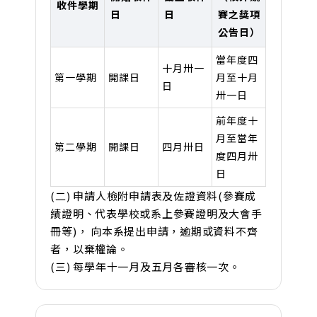
收件學期
日
日
賽之獎項
公告日）
當年度四
十月卅一
第一學期
開課日
月至十月
日
卅一日
前年度十
月至當年
第二學期
開課日
四月卅日
度四月卅
日
(二) 申請人檢附申請表及佐證資料(參賽成
績證明、代表學校或系上參賽證明及大會手
冊等)， 向本系提出申請，逾期或資料不齊
者，以棄權論。
(三) 每學年十一月及五月各審核一次。