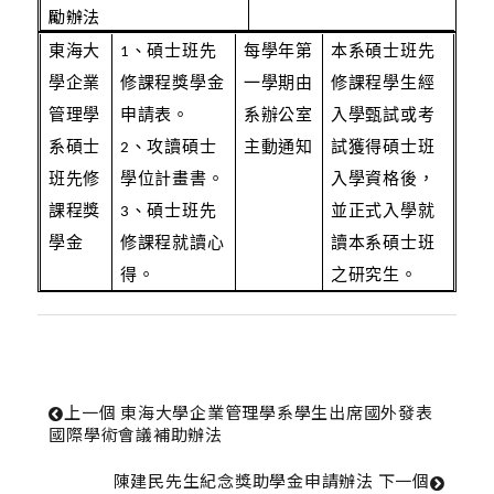
勵辦法
東海大
1、碩士班先
每學年第
本系碩士班先
學企業
修課程獎學金
一學期由
修課程學生經
管理學
申請表。
系辦公室
入學甄試或考
系碩士
2、攻讀碩士
主動通知
試獲得碩士班
班先修
學位計畫書。
入學資格後，
課程獎
3、碩士班先
並正式入學就
學金
修課程就讀心
讀本系碩士班
得。
之研究生。
上一個
 東海大學企業管理學系學生出席國外發表
國際學術會議補助辦法
陳建民先生紀念獎助學金申請辦法 
下一個