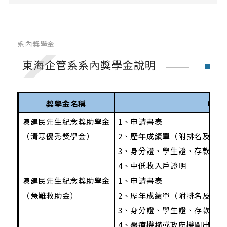
系內獎學金
校內及校外獎學金
系內獎學金
教室與設備借用
東海企管系系內獎學金說明
教室借用
設備借用
獎學金名稱
申請
陳建民先生紀念獎助學金
1
、申請書表
（清寒優秀獎學金）
2、歷年成績單（附排名及勞作
產學合作
3、身分證、學生證、存款封面
創櫃板推薦
4、中低收入戶證明
陳建民先生紀念獎助學金
1
、申請書表
系屬中心
（急難救助金）
2、歷年成績單（附排名及勞作
3、身分證、學生證、存款封面
4、醫療機構或政府機關出具之