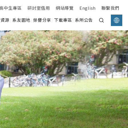
高中生專區
研討室借用
網站導覽
English
聯繫我們
所資源
系友園地
榮譽分享
下載專區
系所公告