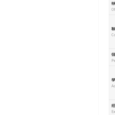
O
C
P
A
E