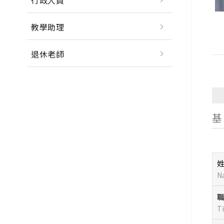
行政人員
教學助理
退休老師
基
N
Ti