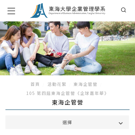
首頁
活動花絮
東海企管營
105 第四屆東海企管營《企球嘉年華》
東海企管營
演講
選擇
系友活動