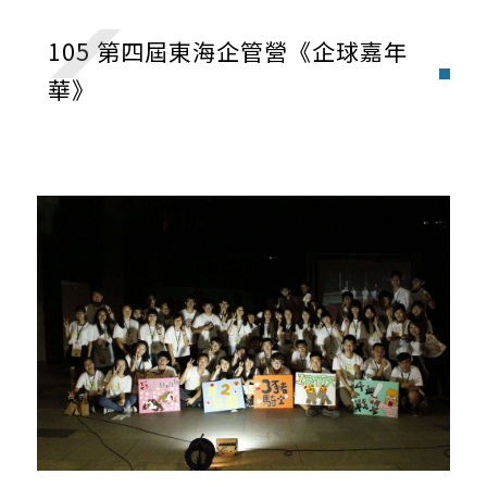
東海企管營
105 第四屆東海企管營《企球嘉年
華》
學長姊對你說
競賽活動
畢業專題
畢業祝福禮
研討會