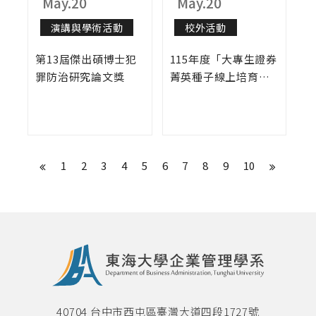
May.20
May.20
演講與學術活動
校外活動
第13屆傑出碩博士犯
115年度「大專生證券
罪防治研究論文獎
菁英種子線上培育
營」
1
2
3
4
5
6
7
8
9
10
40704 台中市西屯區臺灣大道四段1727號