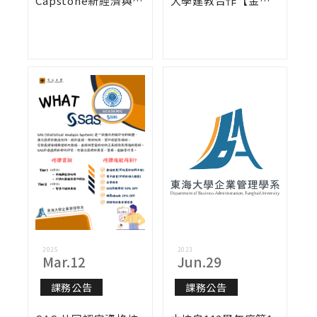
Capstone新經濟與智
大學建教合作【金融
慧營運專題選課說明
培訓先修班】
會
2025
2023
Mar.12
Jun.29
課務公告
課務公告