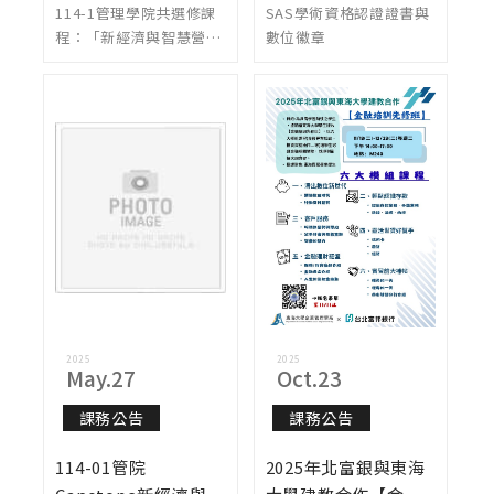
114-1管理學院共選修課
SAS學術資格認證證書與
招生說明，第三波報
程：「新經濟與智慧營運
數位徽章
名截止日：即日起至
專題」第三波招生說明，
9/4
第三波報名截止日：即日
起至9/4
2025
2025
May.27
Oct.23
課務公告
課務公告
114-01管院
2025年北富銀與東海