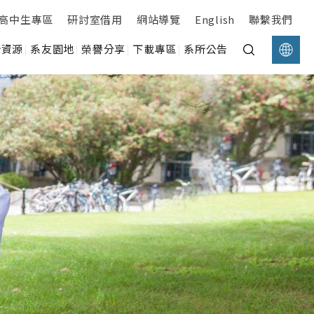
高中生專區
研討室借用
網站導覽
English
聯繫我們
所資源
系友園地
榮譽分享
下載專區
系所公告