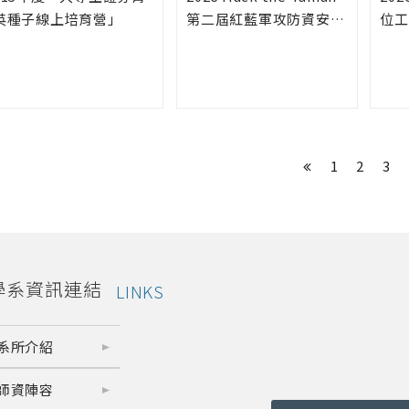
英種子線上培育營」
第二屆紅藍軍攻防資安競
位工
賽
1
2
3
學系資訊連結
LINKS
系所介紹
師資陣容