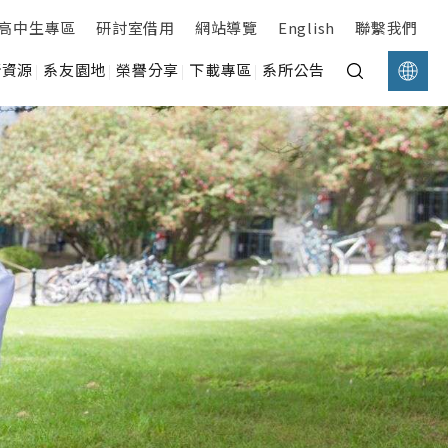
高中生專區
研討室借用
網站導覽
English
聯繫我們
所資源
系友園地
榮譽分享
下載專區
系所公告