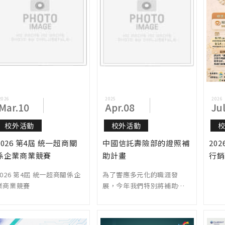
2026
2025
2026
Mar.10
Apr.08
Ju
校外活動
校外活動
2026 第4屆 統一超商關
中國信託壽險部的證照補
20
係企業商業競賽
助計畫
行銷
2026 第4屆 統一超商關係企
為了響應多元化的職涯發
業商業競賽
展，今年我們特別將補助範
圍擴大，以協助同學在自身
專業之外，培養額外的技
能，提升職場競爭力。