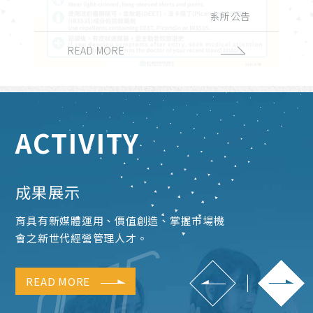
演講與學術活動
實習與徵才
獎學金公告
系所公告
課務公告
校外活動
校內活動
招生公告
榮譽榜
READ MORE
READ MORE
READ MORE
READ MORE
READ MORE
READ MORE
READ MORE
READ MORE
READ MORE
ACTIVITY
成果展示
育具有新媒體運用、價值創造、掌握市場機
會之新世代經營管理人才。
READ MORE