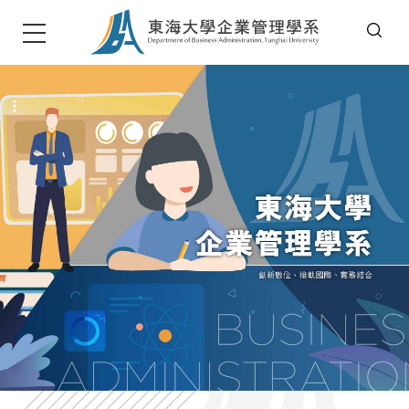
T
u
n
g
h
a
i
U
n
i
v
e
r
s
i
t
東海大學企管系