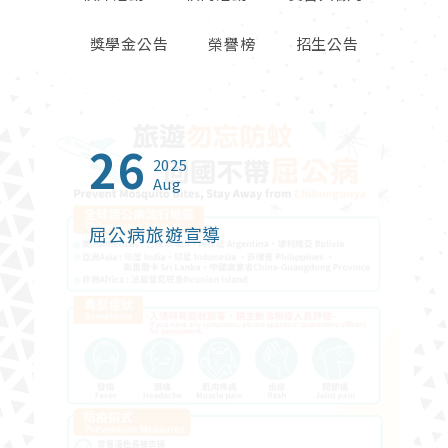
獎學金公告
榮譽榜
招生公告
26
23
01
13
27
06
09
16
23
2025
2025
2026
2026
2026
2026
2026
2025
2024
Aug
Oct
Jun
Jul
Apr
May
Feb
Sep
Jan
屈公病旅遊宣導
2025年北富銀與東海大學建教
【創新創業實戰課程】熱烈報名
2026年度台灣觀光獎學金
鬱過天晴-打破憂鬱症迷思
財政部關務署臺中關 115 年暑期
114學年度高毓靈先生紀念獎學
【榮譽榜】恭賀本系碩士班林珊
東海大學管理學院2024 Open
合作【金融培訓先修班】
中
在校學生實習申請
金
卉同學榮獲2025富邦人壽管理
Campus適性選系暨國際菁英組
碩士論文獎佳作
課程諮詢博覽會
財政部關務署臺中關 115 年暑期在校學生
實習申請