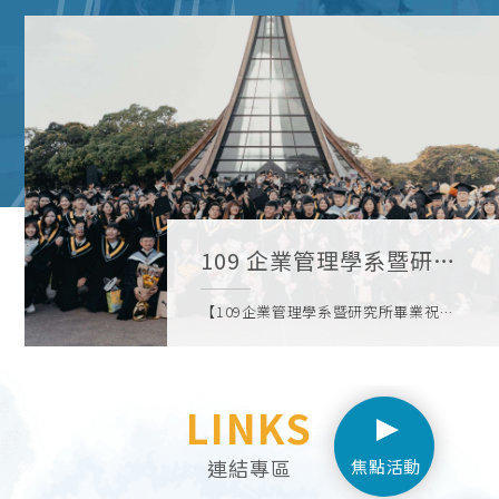
109 企業管理學系暨研究
所畢業祝福禮
【109企業管理學系暨研究所畢業祝福
禮】畢業典禮因為不開放家長進場，歡
迎到以下連結看更多攝影師幫大家拍的
照片喔! https://reurl.cc/qdba6g(3A郭
LINKS
育誠同學拍
攝)https://reurl.cc/Nj8O9Q(2B蕭任傑
同學拍攝)
連結專區
焦點活動