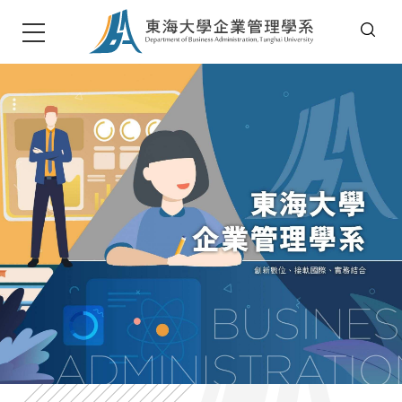
T
u
n
g
h
a
i
U
n
i
v
e
r
s
i
t
東海大學企管系