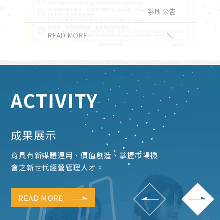
演講與學術活動
實習與徵才
獎學金公告
系所公告
課務公告
校外活動
校內活動
招生公告
榮譽榜
READ MORE
READ MORE
READ MORE
READ MORE
READ MORE
READ MORE
READ MORE
READ MORE
READ MORE
ACTIVITY
成果展示
育具有新媒體運用、價值創造、掌握市場機
會之新世代經營管理人才。
READ MORE