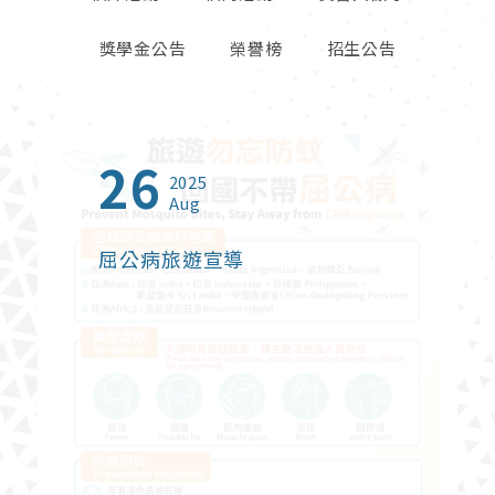
獎學金公告
榮譽榜
招生公告
26
23
01
13
27
06
09
16
23
2025
2025
2026
2026
2026
2026
2026
2025
2024
Aug
Oct
Jun
Jul
Apr
May
Feb
Sep
Jan
屈公病旅遊宣導
2025年北富銀與東海大學建教
【創新創業實戰課程】熱烈報名
2026年度台灣觀光獎學金
鬱過天晴-打破憂鬱症迷思
財政部關務署臺中關 115 年暑期
114學年度高毓靈先生紀念獎學
【榮譽榜】恭賀本系碩士班林珊
東海大學管理學院2024 Open
合作【金融培訓先修班】
中
在校學生實習申請
金
卉同學榮獲2025富邦人壽管理
Campus適性選系暨國際菁英組
碩士論文獎佳作
課程諮詢博覽會
財政部關務署臺中關 115 年暑期在校學生
實習申請