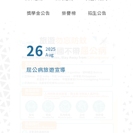
獎學金公告
榮譽榜
招生公告
26
23
01
13
27
06
09
16
23
2025
2025
2026
2026
2026
2026
2026
2025
2024
Aug
Oct
Jun
Jul
Apr
May
Feb
Sep
Jan
屈公病旅遊宣導
2025年北富銀與東海大學建教
【創新創業實戰課程】熱烈報名
2026年度台灣觀光獎學金
鬱過天晴-打破憂鬱症迷思
財政部關務署臺中關 115 年暑期
114學年度高毓靈先生紀念獎學
【榮譽榜】恭賀本系碩士班林珊
東海大學管理學院2024 Open
合作【金融培訓先修班】
中
在校學生實習申請
金
卉同學榮獲2025富邦人壽管理
Campus適性選系暨國際菁英組
碩士論文獎佳作
課程諮詢博覽會
財政部關務署臺中關 115 年暑期在校學生
實習申請