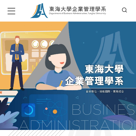
T
u
n
g
h
a
i
U
n
i
v
e
r
s
i
t
東海大學企管系