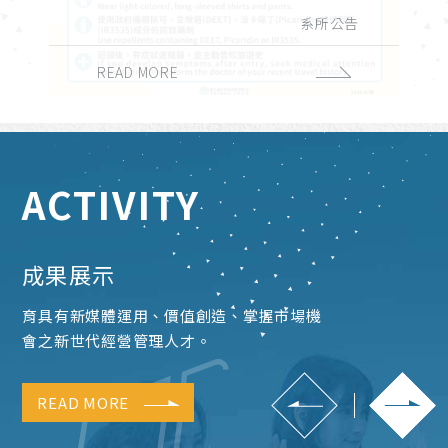
演講與學術活動
實習與徵才
獎學金公告
系所公告
課務公告
校外活動
校內活動
招生公告
榮譽榜
READ MORE
READ MORE
READ MORE
READ MORE
READ MORE
READ MORE
READ MORE
READ MORE
READ MORE
ACTIVITY
成果展示
育具有新媒體運用、價值創造、掌握市場機
會之新世代經營管理人才。
READ MORE