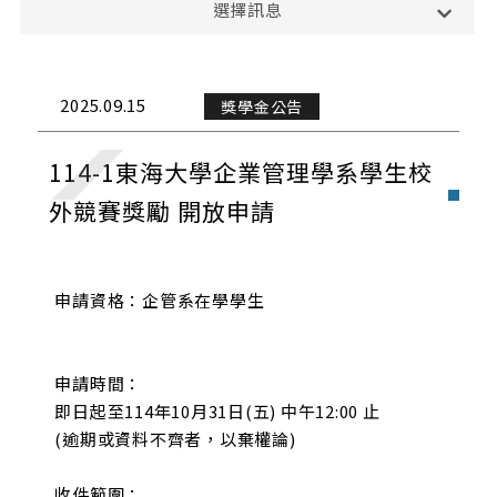
選擇訊息
課務公告
演講與學術活動
2025.09.15
獎學金公告
校外活動
114-1東海大學企業管理學系學生校
校內活動
外競賽獎勵 開放申請
實習與徵才
申請資格：企管系在學學生
獎學金公告
榮譽榜
申請時間：
招生公告
即日起至114年10月31日(五) 中午12:00 止
(逾期或資料不齊者，以棄權論)
收件範圍：