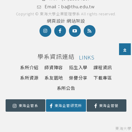
Email：
ba@thu.edu.tw
Copyright © 東海大學企業管理學系 All rights reserved.
網頁設計
網站架設
學系資訊連結
LINKS
系所介紹
師資陣容
招生入學
課程資訊
系所資源
系友園地
榮譽分享
下載專區
系所公告
東海企管系
東海企管研究所
東海企管營
東海大學