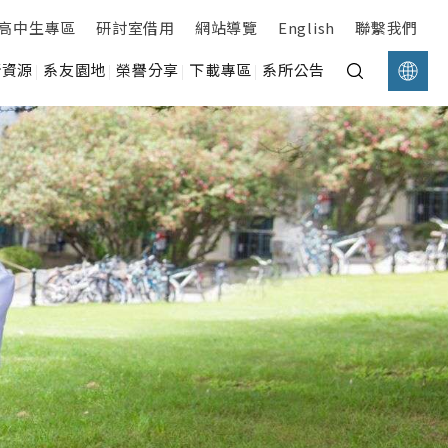
高中生專區
研討室借用
網站導覽
English
聯繫我們
所資源
系友園地
榮譽分享
下載專區
系所公告