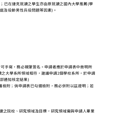
理；已在捷克就讀之學生亦由原就讀之國內大學推薦(學
庭及役齡男性兵役問題等因素)。
分可手寫，務必親筆簽名。申請者應於申請表中敘明所
讀之大學系所領域相符，建議申請2個學校系所，於申請
部通知核定結果)
建議檢附；倘申請表已勾選檢附，務必併附以茲證明；若
擬就讀之院校、研究領域及目標，研究領域需與申請人畢業