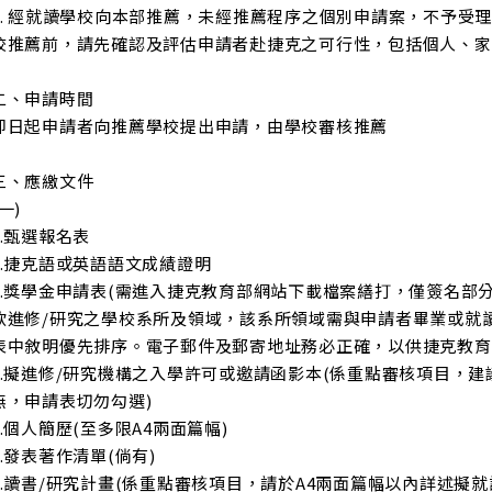
4. 經就讀學校向本部推薦，未經推薦程序之個別申請案，不予受
校推薦前，請先確認及評估申請者赴捷克之可行性，包括個人、家
二、申請時間
即日起申請者向推薦學校提出申請，由學校審核推薦
三、應繳文件
(一)
1.甄選報名表
2.捷克語或英語語文成績證明
3.獎學金申請表(需進入捷克教育部網站下載檔案繕打，僅簽名部
欲進修/研究之學校系所及領域，該系所領域需與申請者畢業或就
表中敘明優先排序。電子郵件及郵寄地址務必正確，以供捷克教育
4.擬進修/研究機構之入學許可或邀請函影本(係重點審核項目，
無，申請表切勿勾選)
5.個人簡歷(至多限A4兩面篇幅)
6.發表著作清單(倘有)
7.讀書/研究計畫(係重點審核項目，請於A4兩面篇幅以內詳述