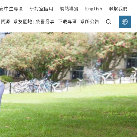
高中生專區
研討室借用
網站導覽
English
聯繫我們
所資源
系友園地
榮譽分享
下載專區
系所公告