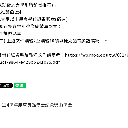
或就讀之大學系所領域相符)；
8.推薦函2封
9.大學以上最高學位證書影本(倘有)
10.在校各學年學業成績單影本；
11.護照影本。
(二) 上述文件編號2至編號10請以捷克語或英語撰寫。。
其他詳細資料及報名文件請參考：https://ws.moe.edu.tw/001/Upload
2cf-9864-e428b5241c35.pdf
114學年度查良鑑博士紀念獎助學金