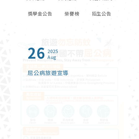
獎學金公告
榮譽榜
招生公告
26
23
01
13
27
06
09
16
23
2025
2025
2026
2026
2026
2026
2026
2025
2024
Aug
Oct
Jun
Jul
Apr
May
Feb
Sep
Jan
屈公病旅遊宣導
2025年北富銀與東海大學建教
【創新創業實戰課程】熱烈報名
2026年度台灣觀光獎學金
鬱過天晴-打破憂鬱症迷思
財政部關務署臺中關 115 年暑期
114學年度高毓靈先生紀念獎學
【榮譽榜】恭賀本系碩士班林珊
東海大學管理學院2024 Open
合作【金融培訓先修班】
中
在校學生實習申請
金
卉同學榮獲2025富邦人壽管理
Campus適性選系暨國際菁英組
碩士論文獎佳作
課程諮詢博覽會
財政部關務署臺中關 115 年暑期在校學生
實習申請