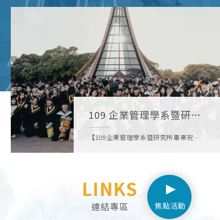
109 企業管理學系暨研究
所畢業祝福禮
【109企業管理學系暨研究所畢業祝福
禮】畢業典禮因為不開放家長進場，歡
迎到以下連結看更多攝影師幫大家拍的
照片喔! https://reurl.cc/qdba6g(3A郭
LINKS
育誠同學拍
攝)https://reurl.cc/Nj8O9Q(2B蕭任傑
同學拍攝)
連結專區
焦點活動