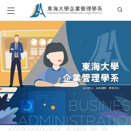
T
u
n
g
h
a
i
U
n
i
v
e
r
s
i
t
東海大學企管系