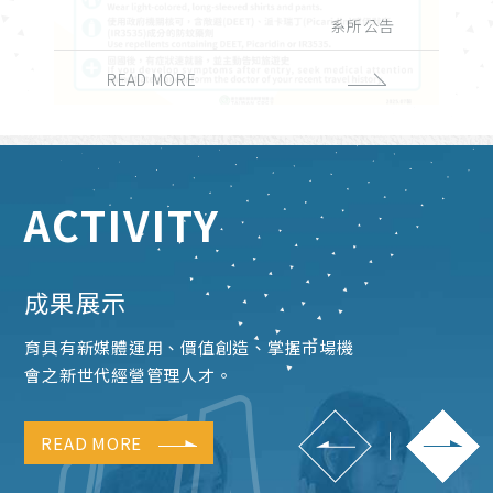
演講與學術活動
實習與徵才
獎學金公告
系所公告
課務公告
校外活動
校內活動
招生公告
榮譽榜
READ MORE
READ MORE
READ MORE
READ MORE
READ MORE
READ MORE
READ MORE
READ MORE
READ MORE
ACTIVITY
成果展示
育具有新媒體運用、價值創造、掌握市場機
會之新世代經營管理人才。
READ MORE