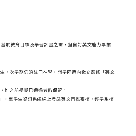
如基於教育目標及學習評量之需
，
擬自訂英文能力畢業
生，次學期仍須註冊在學，開學兩週內繳交
選修「英文
，惟之前學期已通過者仍保留。
」，至學生資訊系統線上登錄英文門檻審核，經學系核