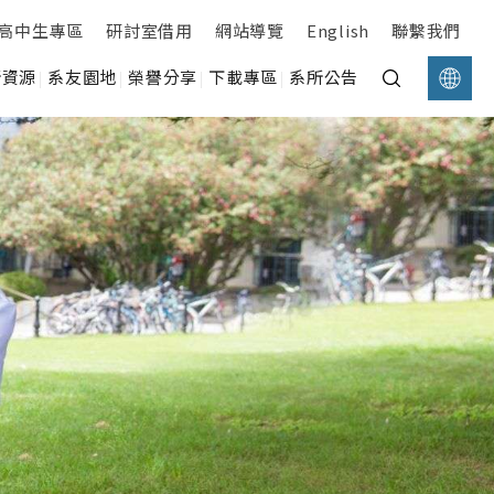
高中生專區
研討室借用
網站導覽
English
聯繫我們
所資源
系友園地
榮譽分享
下載專區
系所公告