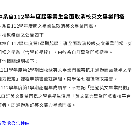
本系自112學年度起畢業生全面取消校英文畢業門檻
本系自112學年度起之畢業生取消英文畢業門檻。
本校教務處之公告如下:
本校自
112
學年度第
1
學期起學士班全面取消校級英文畢業門檻，
學系
門檻之
（
含學位學程
）
，由各系自訂畢業門檻標準。
其他相關說明如下：
.
111
學年度第
2
學期因校級英文畢業門檻審核未通過而需延畢之學
能力檢定」課程申請書至註課組，
開學第七週後領取證書
。
.
112
學年度第
1
學期起歷年成績單，不註記「通過英文畢業門檻」
.
自訂英文畢業門檻之學系學生沿用「英文能力畢業門檻審核平台
可者，即通過系訂英文能力畢業門檻。
教務處公告連結