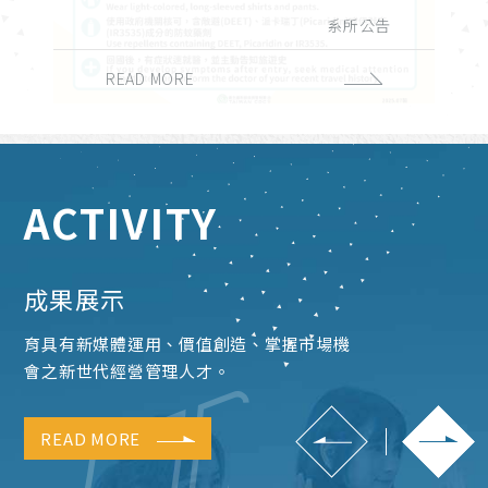
演講與學術活動
實習與徵才
獎學金公告
系所公告
課務公告
校外活動
校內活動
招生公告
榮譽榜
READ MORE
READ MORE
READ MORE
READ MORE
READ MORE
READ MORE
READ MORE
READ MORE
READ MORE
ACTIVITY
成果展示
育具有新媒體運用、價值創造、掌握市場機
會之新世代經營管理人才。
READ MORE