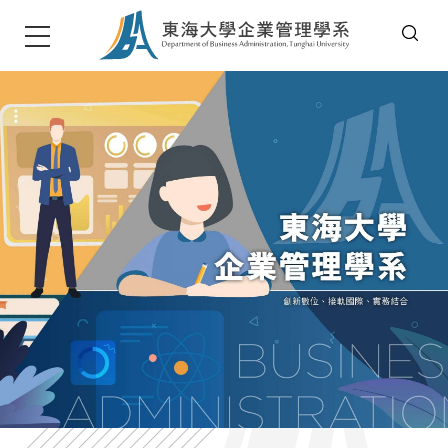
T
u
n
g
h
a
i
U
n
i
v
e
r
s
i
t
東海大學企管系