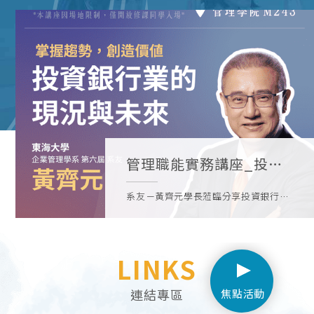
管理職能實務講座_投資
銀行業的現況與未來（就
系友－黃齊元學長蒞臨分享投資銀行業
業之路）
的現況與未來藉由企業管理學系與系友
會的努力之下，本系於這學期開設「管
理職能實務講座」課程，有別於以往課
LINKS
程，此課程邀請到各領域優秀的畢業系
友回來擔任講座授課講師，希望透過系
友們的業界經驗分享，讓同學瞭解各產
連結專區
焦點活動
業之實務運作與各部門之職務內容，以