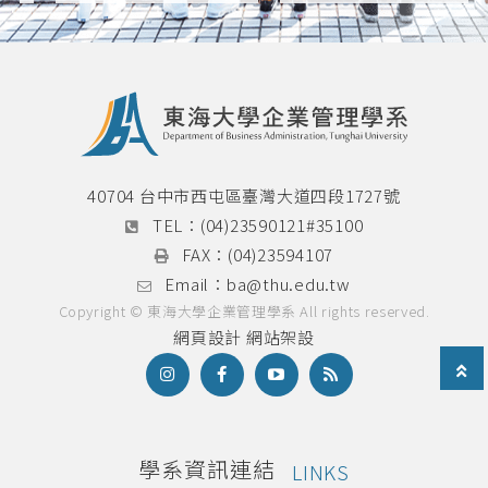
投身進金融產業。很多人都會希望能
「把興趣當飯吃」，但是究竟適不適
合，又或者在產業內是否能有更好的成
就，或許就需要像齊元學長一樣理性思
考與判斷。圖中為黃齊元學長2.想成為
企業愛用的人才，需具備哪些經歷
呢？ 學長認為企業最喜歡具備三種
經歷的人才，分別是：具有實習經歷、
40704 台中市西屯區臺灣大道四段1727號
海外交換學生，與創新創業人才。學長
TEL：
(04)23590121#35100
表示，有實習經驗的同學在進入職場後
FAX：
(04)23594107
較能快速掌握工作事項，並且曾經在大
Email：
ba@thu.edu.tw
公司實習過的同學更為企業所愛用；而
海外交換學生具備國際視野，對於跨國
Copyright © 東海大學企業管理學系 All rights reserved.
際的業務適應能力高；若同學在學期間
網頁設計
網站架設
內有參與創新創業比賽並且得名，也是
證明自己具備相當的能力得以在公司發
揮創造力。相較之下，在徵選過程中，
在學成績與證照的考取，參考的比重較
低一些。圖中講者為黃齊元學長3.在30
學系資訊連結
LINKS
歲以前找到自己想做一輩子的工