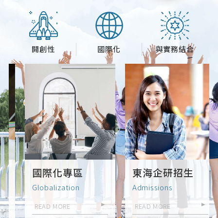
便未來在選擇感興趣的產業、發展職
涯，以及思考該培養的職能時，能夠更
有方向的去探索與認識。第一場講座
（3月18日）－投資銀行業的現況與未
來 講者－黃齊元學長為藍濤亞洲投
開創性
國際化
與實務結合
資銀行總裁，為東海大學企管系之系
友，同時也是東海大學產業智慧轉型中
心執行長。於本次講座中，學長為我們
介紹金融業的現況與未來趨勢，並且透
過企業家的角度來分析同學們在職涯上
該如何規劃以創造優勢，學長也以自身
經驗講述自己是如何在大學期間達成考
取史丹佛大學的目標。在此，小編整理
出四項感受最深刻的內容與大家分享。
⟪學長的經驗談⟫1. 喜歡的工作不見得代
表自己適合做 齊元學長提到自己在
國際化專區
東海企研招生
大學期間非常喜歡看電影，甚至想過未
來要成為一個出色的導演，但在經過一
Globalization
Admissions
番思考過後，發現自己對於拍攝電影並
READ MORE
READ MORE
沒有太多的天賦，也覺得並不會是自身
的強項，於是毅然決然放棄這個夢想，