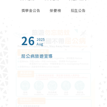
獎學金公告
榮譽榜
招生公告
26
23
01
13
27
06
09
16
23
2025
2025
2026
2026
2026
2026
2026
2025
2024
Aug
Oct
Jun
Jul
Apr
May
Feb
Sep
Jan
屈公病旅遊宣導
2025年北富銀與東海大學建教
【創新創業實戰課程】熱烈報名
2026年度台灣觀光獎學金
鬱過天晴-打破憂鬱症迷思
財政部關務署臺中關 115 年暑期
114學年度高毓靈先生紀念獎學
【榮譽榜】恭賀本系碩士班林珊
東海大學管理學院2024 Open
合作【金融培訓先修班】
中
在校學生實習申請
金
卉同學榮獲2025富邦人壽管理
Campus適性選系暨國際菁英組
碩士論文獎佳作
課程諮詢博覽會
財政部關務署臺中關 115 年暑期在校學生
實習申請