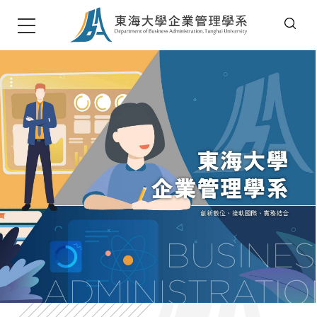
T
u
n
g
h
a
i
U
n
i
v
e
r
s
i
t
東海大學企管系