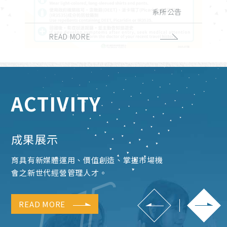
演講與學術活動
實習與徵才
獎學金公告
系所公告
課務公告
校外活動
校內活動
招生公告
榮譽榜
READ MORE
READ MORE
READ MORE
READ MORE
READ MORE
READ MORE
READ MORE
READ MORE
READ MORE
ACTIVITY
成果展示
育具有新媒體運用、價值創造、掌握市場機
會之新世代經營管理人才。
READ MORE