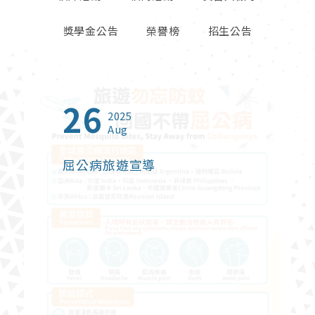
獎學金公告
榮譽榜
招生公告
26
23
01
13
27
06
09
16
23
2025
2025
2026
2026
2026
2026
2026
2025
2024
Aug
Oct
Jun
Jul
Apr
May
Feb
Sep
Jan
屈公病旅遊宣導
2025年北富銀與東海大學建教
【創新創業實戰課程】熱烈報名
2026年度台灣觀光獎學金
鬱過天晴-打破憂鬱症迷思
財政部關務署臺中關 115 年暑期
114學年度高毓靈先生紀念獎學
【榮譽榜】恭賀本系碩士班林珊
東海大學管理學院2024 Open
合作【金融培訓先修班】
中
在校學生實習申請
金
卉同學榮獲2025富邦人壽管理
Campus適性選系暨國際菁英組
碩士論文獎佳作
課程諮詢博覽會
財政部關務署臺中關 115 年暑期在校學生
實習申請