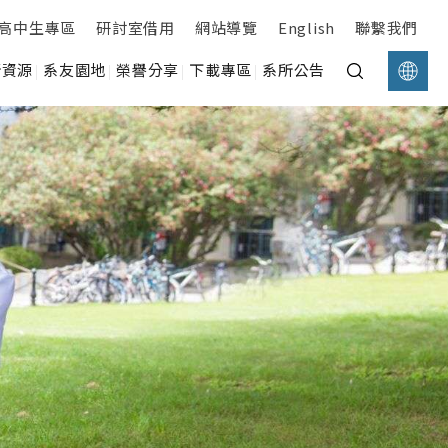
高中生專區
研討室借用
網站導覽
English
聯繫我們
所資源
系友園地
榮譽分享
下載專區
系所公告