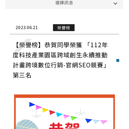
選擇訊息
課務公告
演講與學術活動
2023.06.21
榮譽榜
校外活動
【榮譽榜】恭賀同學榮獲 「112年
校內活動
度科技產業園區跨域創生永續推動
計畫跨境數位行銷-官網SEO競賽」
實習與徵才
第三名
獎學金公告
榮譽榜
招生公告