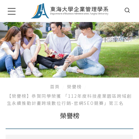
首頁
榮譽榜
【榮譽榜】恭賀同學榮獲 「112年度科技產業園區跨域創
生永續推動計畫跨境數位行銷-官網SEO競賽」第三名
榮譽榜
系所公告