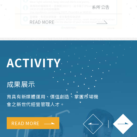
演講與學術活動
實習與徵才
獎學金公告
系所公告
課務公告
校外活動
校內活動
招生公告
榮譽榜
READ MORE
READ MORE
READ MORE
READ MORE
READ MORE
READ MORE
READ MORE
READ MORE
READ MORE
ACTIVITY
成果展示
育具有新媒體運用、價值創造、掌握市場機
會之新世代經營管理人才。
READ MORE