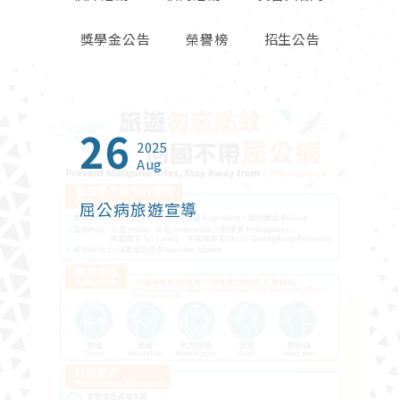
獎學金公告
榮譽榜
招生公告
26
23
01
13
27
06
09
16
23
2025
2025
2026
2026
2026
2026
2026
2025
2024
Aug
Oct
Jun
Jul
Apr
May
Feb
Sep
Jan
屈公病旅遊宣導
2025年北富銀與東海大學建教
【創新創業實戰課程】熱烈報名
2026年度台灣觀光獎學金
鬱過天晴-打破憂鬱症迷思
財政部關務署臺中關 115 年暑期
114學年度高毓靈先生紀念獎學
【榮譽榜】恭賀本系碩士班林珊
東海大學管理學院2024 Open
合作【金融培訓先修班】
中
在校學生實習申請
金
卉同學榮獲2025富邦人壽管理
Campus適性選系暨國際菁英組
碩士論文獎佳作
課程諮詢博覽會
財政部關務署臺中關 115 年暑期在校學生
實習申請