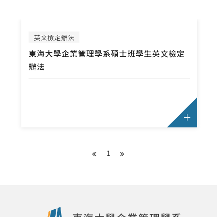
修課地圖
必選修科目表
英文檢定辦法
英文檢定辦法
雙主修.輔系.學分學程
東海大學企業管理學系碩士班學生英文檢定
辦法
大二分組、轉組
轉系申請
修業規定
畢業專題
SAS學術資格認證證書與數位徽章
1
碩士班
修課地圖
必修科目表