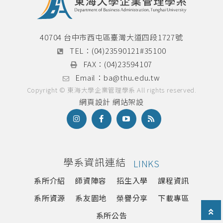
英文檢定辦法
論文計畫書與學位論文口試專區
40704 台中市西屯區臺灣大道四段1727號
TEL：
(04)23590121#35100
畢業門檻
FAX：
(04)23594107
碩士學分學程
Email：
ba@thu.edu.tw
Copyright © 東海大學企業管理學系 All rights reserved.
網頁設計
網站架設
雙聯學制
國際菁英組
本系雙聯學程
學系資訊連結
LINKS
系所介紹
師資陣容
招生入學
課程資訊
海外研習營
系所資源
系友園地
榮譽分享
下載專區
實習專區
系所公告