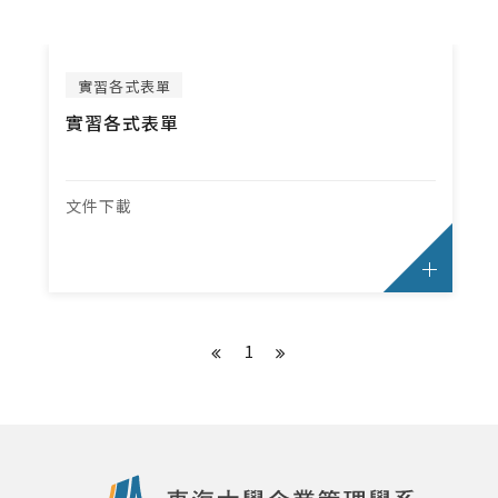
修課地圖
必選修科目表
英文檢定辦法
實習各式表單
雙主修.輔系.學分學程
實習各式表單
大二分組、轉組
轉系申請
文件下載
修業規定
畢業專題
SAS學術資格認證證書與數位徽章
1
碩士班
修課地圖
必修科目表