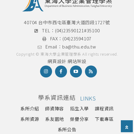
英文檢定辦法
論文計畫書與學位論文口試專區
40704 台中市西屯區臺灣大道四段1727號
TEL：
(04)23590121#35100
畢業門檻
FAX：
(04)23594107
碩士學分學程
Email：
ba@thu.edu.tw
Copyright © 東海大學企業管理學系 All rights reserved.
網頁設計
網站架設
雙聯學制
國際菁英組
本系雙聯學程
學系資訊連結
LINKS
系所介紹
師資陣容
招生入學
課程資訊
海外研習營
系所資源
系友園地
榮譽分享
下載專區
實習專區
系所公告