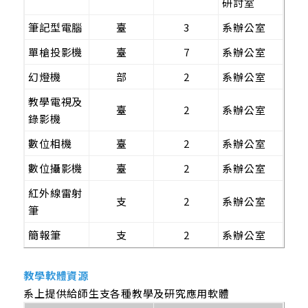
研討室
筆記型電腦
臺
3
系辦公室
單槍投影機
臺
7
系辦公室
幻燈機
部
2
系辦公室
教學電視及
臺
2
系辦公室
錄影機
數位相機
臺
2
系辦公室
數位攝影機
臺
2
系辦公室
紅外線雷射
支
2
系辦公室
筆
簡報筆
支
2
系辦公室
教學軟體資源
系上提供給師生支各種教學及研究應用軟體