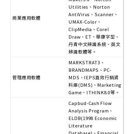
Utilities、Norton
AntiVirus、Scanner、
商業應用軟體
UMAX-Color、
ClipMedia、Corel
Draw、ET、華康字型、
丹青中文辨識系統、英文
辨識軟體等。
MARKSTRAT3、
BRANDMAPS、PC-
管理應用軟體
MDS、IEPS直效行銷資
料庫(DMS)、Marketing
Game、ITHINK8.0等。
Capbud-Cash Flow
Analysis Program、
ELDB(1998 Economic
Literature
Database)、Financial