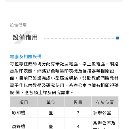
系內獎學金
校內及校外獎學金
設備借用
教室與設備借用
設備借用
教室借用
電腦及相關設備
設備借用
每位專任教師均分配有筆記型電腦、桌上型電腦、網路
雷射印表機、網路彩色噴墨印表機及掃描器等相關設
備，目前已架設完成小型區域網路，鼓勵教師們將教材
產學合作
電子化以供教學及研究使用。系辦公室也備有相關視聽
設 備，應各項上課及研究需求。
創櫃板推薦
項目
單位
數量
存放位置
系屬中心
影印機
臺
2
系辦公室
系辦公室及
燒錄機
臺
4