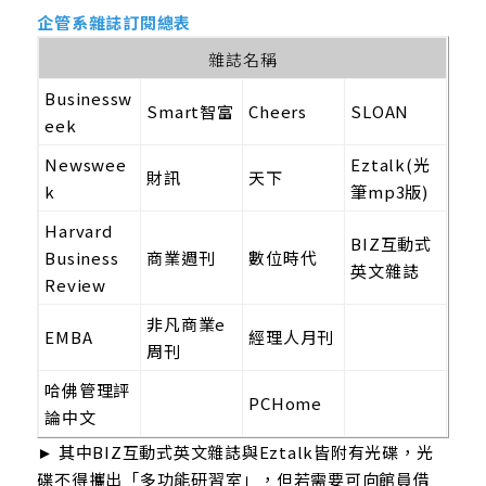
企管系雜誌訂閱總表
雜誌名稱
Businessw
Smart智富
Cheers
SLOAN
eek
Newswee
Eztalk(光
財訊
天下
k
筆mp3版)
Harvard
BIZ互動式
Business
商業週刊
數位時代
英文雜誌
Review
非凡商業e
EMBA
經理人月刊
周刊
哈佛管理評
PCHome
論中文
► 其中BIZ互動式英文雜誌與Eztalk皆附有光碟，光
碟不得攜出「多功能研習室」，但若需要可向館員借