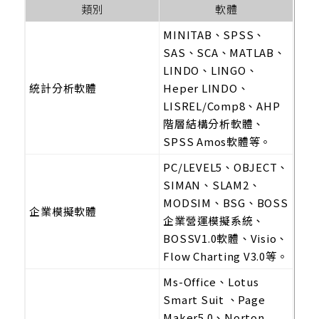
類別
軟體
MINITAB、SPSS、
SAS、SCA、MATLAB、
LINDO、LINGO、
統計分析軟體
Heper LINDO、
LISREL/Comp8、AHP
階層結構分析軟體、
SPSS Amos軟體等。
PC/LEVEL5、OBJECT、
SIMAN、SLAM2、
MODSIM、BSG、BOSS
企業模擬軟體
企業營運模擬系統、
BOSSV1.0軟體、Visio、
Flow Charting V3.0等。
Ms-Office、Lotus
Smart Suit 、Page
Maker5.0、Norton