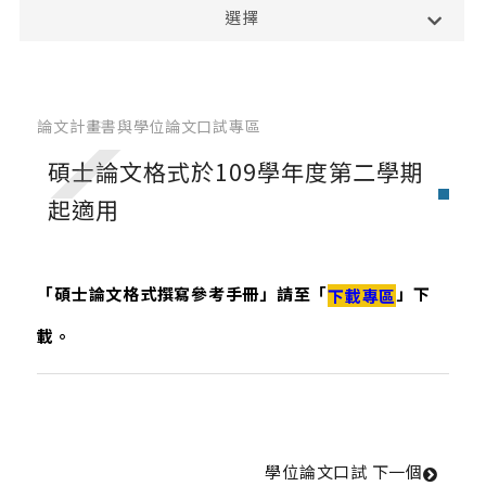
選擇
修課地圖
必選修科目表
英文檢定辦法
論文計畫書與學位論文口試專區
雙主修.輔系.學分學程
碩士論文格式於109學年度第二學期
大二分組、轉組
起適用
轉系申請
修業規定
「碩士論文格式撰寫參考手冊」請至「
」下
下載專區
畢業專題
載。
SAS學術資格認證證書與數位徽章
碩士班
學位論文口試 
下一個
修課地圖