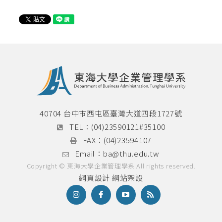
必修科目表
英文檢定辦法
論文計畫書與學位論文口試專區
畢業門檻
碩士學分學程
40704 台中市西屯區臺灣大道四段1727號
雙聯學制
TEL：
(04)23590121#35100
FAX：
(04)23594107
國際菁英組
Email：
ba@thu.edu.tw
本系雙聯學程
Copyright © 東海大學企業管理學系 All rights reserved.
網頁設計
網站架設
海外研習營