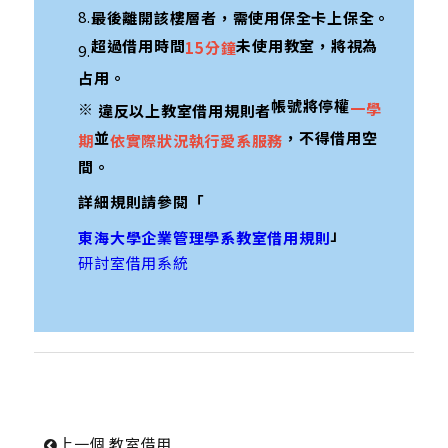
8.
最後離開該樓層者，需使用保全卡上保全。
超過借用時間
未使用教室，將視為
15分鐘
9.
占用。
帳號將停權
一學
※
違反以上教室借用規則者
並
，不得借用空
期
依實際狀況執行愛系服務
間。
詳細規則請參閱「
」
東海大學企業管理學系教室借用規則
研討室借用系統
上一個
 教室借用