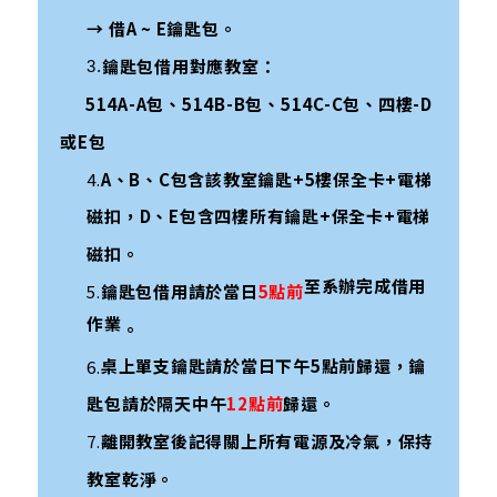
→ 借
A
~
E鑰匙包。
鑰匙包借用對應教室：
3.
514A-A
包、
514B-B
包、
514C-C
包、四樓
-D
或
E
包
4.
A
、
B
、
C
包含該教室鑰匙
+5
樓保全卡
+
電梯
磁扣
，D
、
E
包含四樓所有鑰匙
+
保全卡
+
電梯
磁扣。
至系辦完成借用
5.
鑰匙包借用請於當日
5
點前
作業
。
6.
桌上單支鑰匙請於當日下午
5
點前歸還
，
鑰
匙包請於隔天中午
12
點前
歸還。
7.
離開教室後記得關上所有電源及冷氣
，
保持
教室乾淨。