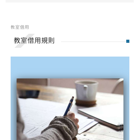
系內獎學金
校內及校外獎學金
教室借用
教室與設備借用
教室借用規則
教室借用
設備借用
產學合作
創櫃板推薦
系屬中心