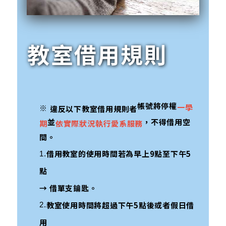
教室借用規則
帳號將停權
一學
違反以下教室借用規則者
※
並
，不得借用空
期
依實際狀況執行愛系服務
間。
借用教室的使用時間若為早上
9
點至下午
5
1.
點
→ 借單支鑰匙。
教室使用時間將超過下午
5
點後或者假日借
2.
用