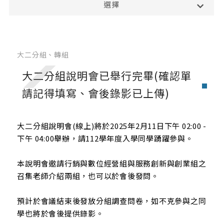
選擇
修課地圖
必選修科目表
英文檢定辦法
大二分組、轉組
雙主修.輔系.學分學程
大二分組說明會已舉行完畢(確認單
大二分組、轉組
請記得填寫、會後錄影已上傳)
轉系申請
修業規定
大二分組說明會(線上)將於2025年2月11日下午 02:00 -
下午 04:00舉辦，請112學年度入學同學踴躍參與。
畢業專題
SAS學術資格認證證書與數位徽章
本說明會邀請行銷與數位經營組與服務創新與創業組之
召集老師介紹兩組，也可以於會後發問。
碩士班
預計於會議結束後發放分組調查問卷，如不克參與之同
學也將於會後提供錄影。
修課地圖