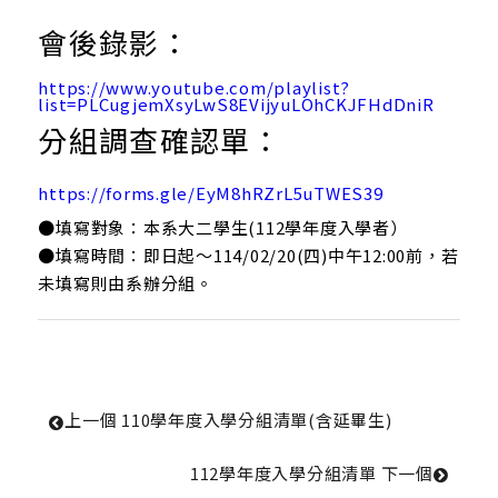
必修科目表
會後錄影：
英文檢定辦法
https://www.youtube.com/playlist?
list=PLCugjemXsyLwS8EVijyuLOhCKJFHdDniR
論文計畫書與學位論文口試專區
分組調查確認單：
畢業門檻
碩士學分學程
https://forms.gle/EyM8hRZrL5uTWES39
●填寫對象：本系大二學生(112學年度入學者）
●填寫時間：即日起～114/02/20(四)中午12:00前，若
雙聯學制
未填寫則由系辦分組。
國際菁英組
本系雙聯學程
上一個
 110學年度入學分組清單(含延畢生)
海外研習營
112學年度入學分組清單 
下一個
實習專區