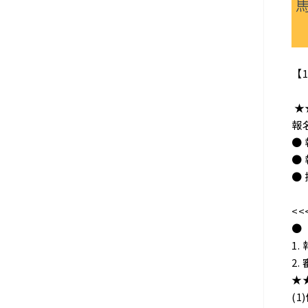
【
★
報
● 
● 
● 
<
●
1
2
★
(