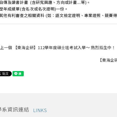
2)自傳及讀書計畫 (含研究興趣、方向或計畫....等)。
3)歷年成績單(含名次或名次證明)一份。
4)其他有利審查之相關資料 (如：語文檢定證明、專業證照、競賽得
上一個
 【東海企研】112學年度碩士班考試入學～ 熱烈招生中！
【東海企研
學系資訊連結
LINKS