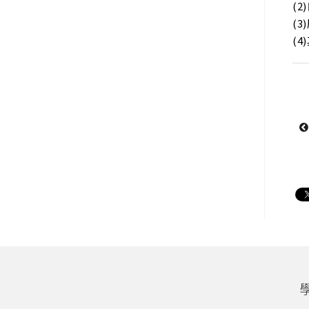
(
(
(