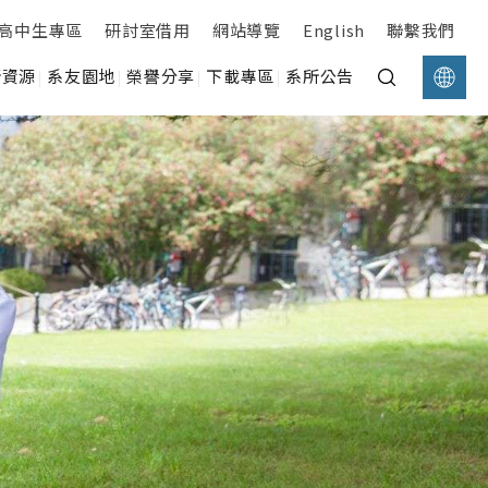
高中生專區
研討室借用
網站導覽
English
聯繫我們
所資源
系友園地
榮譽分享
下載專區
系所公告