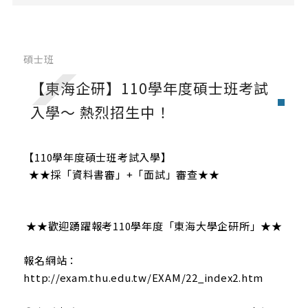
大學入學
轉學考
碩士班
碩士班先修課程
【東海企研】110學年度碩士班考試
境外生入學
入學～ 熱烈招生中！
碩士班
【110學年度碩士班考試入學】
★★採「資料書審」+「面試」審查★★
★★歡迎踴躍報考110學年度「東海大學企研所」★★
報名網站：
http://exam.thu.edu.tw/EXAM/22_index2.htm