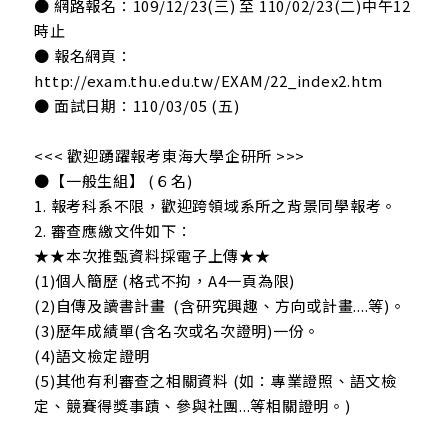
● 網路報名：109/12/23(三) 至 110/02/23(二)中午12
時止
● 報名網頁：
http://exam.thu.edu.tw/EXAM/22_index2.htm
● 面試日期：110/03/05 (五)
<<< 歡迎踴躍報考東海大學企研所 >>>
●【一般生組】 (６名)
1. 報考科系不限，歡迎跨領域系所之背景同學報考。
2. 審查應繳文件如下：
★★本次推甄資料採電子上傳★★
(1)個人簡歷 (格式不拘，A4一頁為限)
(2)自傳及讀書計畫 (含研究興趣、方向或計畫....等)。
(3)歷年成績單(含名次或名次證明)一份。
(4)語文檢定證明
(5)其他有利審查之相關資料 (如：專業證照、語文檢
定、競賽得獎事蹟、參與社團...等相關證明。)