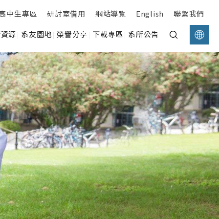
高中生專區
研討室借用
網站導覽
English
聯繫我們
所資源
系友園地
榮譽分享
下載專區
系所公告