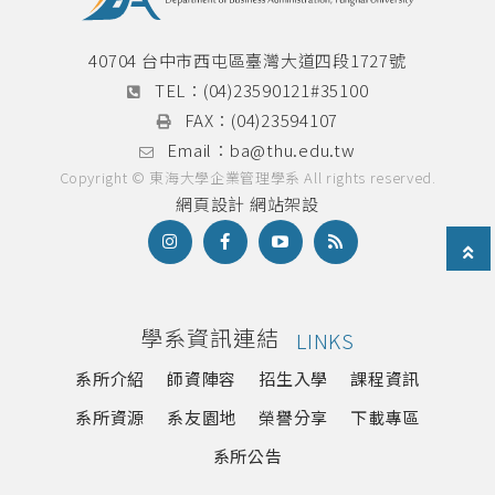
40704 台中市西屯區臺灣大道四段1727號
TEL：
(04)23590121#35100
FAX：
(04)23594107
Email：
ba@thu.edu.tw
Copyright © 東海大學企業管理學系 All rights reserved.
網頁設計
網站架設
學系資訊連結
LINKS
系所介紹
師資陣容
招生入學
課程資訊
系所資源
系友園地
榮譽分享
下載專區
系所公告