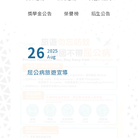
獎學金公告
榮譽榜
招生公告
26
23
01
13
27
06
09
16
23
2025
2025
2026
2026
2026
2026
2026
2025
2024
Aug
Oct
Jun
Jul
Apr
May
Feb
Sep
Jan
屈公病旅遊宣導
2025年北富銀與東海大學建教
【創新創業實戰課程】熱烈報名
2026年度台灣觀光獎學金
鬱過天晴-打破憂鬱症迷思
財政部關務署臺中關 115 年暑期
114學年度高毓靈先生紀念獎學
【榮譽榜】恭賀本系碩士班林珊
東海大學管理學院2024 Open
合作【金融培訓先修班】
中
在校學生實習申請
金
卉同學榮獲2025富邦人壽管理
Campus適性選系暨國際菁英組
碩士論文獎佳作
課程諮詢博覽會
財政部關務署臺中關 115 年暑期在校學生
實習申請