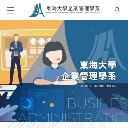
T
u
n
g
h
a
i
U
n
i
v
e
r
s
i
t
東海大學企管系