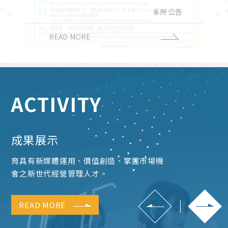
演講與學術活動
實習與徵才
獎學金公告
系所公告
課務公告
校外活動
校內活動
招生公告
榮譽榜
READ MORE
READ MORE
READ MORE
READ MORE
READ MORE
READ MORE
READ MORE
READ MORE
READ MORE
ACTIVITY
成果展示
育具有新媒體運用、價值創造、掌握市場機
會之新世代經營管理人才。
READ MORE