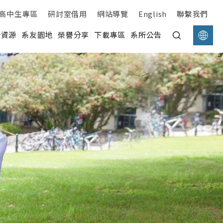
高中生專區
研討室借用
網站導覽
English
聯繫我們
所資源
系友園地
榮譽分享
下載專區
系所公告