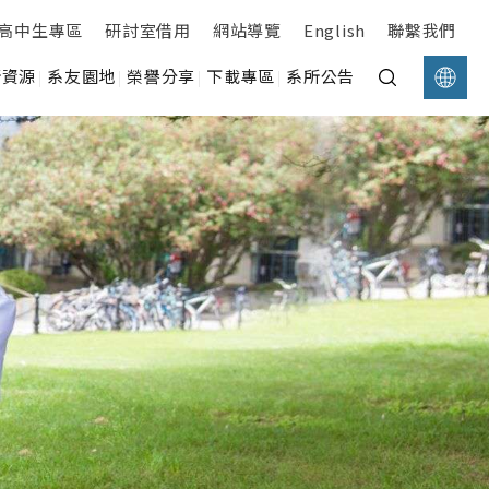
高中生專區
研討室借用
網站導覽
English
聯繫我們
所資源
系友園地
榮譽分享
下載專區
系所公告