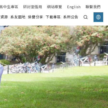
高中生專區
研討室借用
網站導覽
English
聯繫我們
所資源
系友園地
榮譽分享
下載專區
系所公告