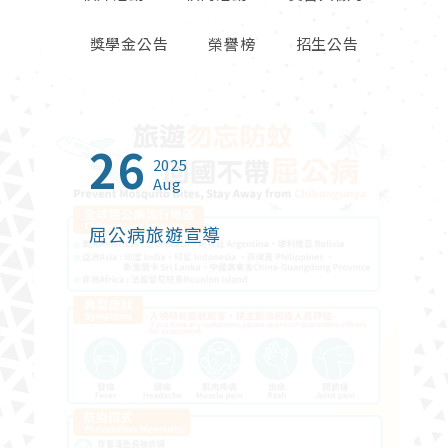
獎學金公告
榮譽榜
招生公告
26
23
01
13
27
06
09
16
23
2025
2025
2026
2026
2026
2026
2026
2025
2024
Aug
Oct
Jun
Jul
Apr
May
Feb
Sep
Jan
屈公病旅遊宣導
2025年北富銀與東海大學建教
【創新創業實戰課程】熱烈報名
2026年度台灣觀光獎學金
鬱過天晴-打破憂鬱症迷思
財政部關務署臺中關 115 年暑期
114學年度高毓靈先生紀念獎學
【榮譽榜】恭賀本系碩士班林珊
東海大學管理學院2024 Open
合作【金融培訓先修班】
中
在校學生實習申請
金
卉同學榮獲2025富邦人壽管理
Campus適性選系暨國際菁英組
碩士論文獎佳作
課程諮詢博覽會
財政部關務署臺中關 115 年暑期在校學生
實習申請