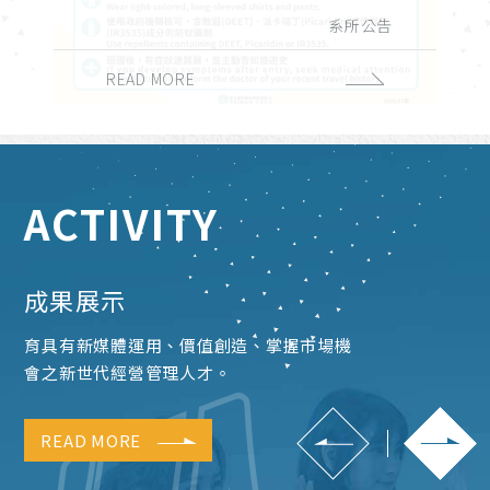
演講與學術活動
實習與徵才
獎學金公告
系所公告
課務公告
校外活動
校內活動
招生公告
榮譽榜
READ MORE
READ MORE
READ MORE
READ MORE
READ MORE
READ MORE
READ MORE
READ MORE
READ MORE
ACTIVITY
成果展示
育具有新媒體運用、價值創造、掌握市場機
會之新世代經營管理人才。
READ MORE