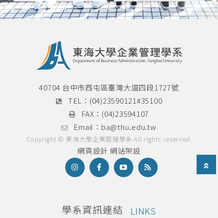
度大專學生研究計畫—東海藝術街商圈
的轉型創新與在地創生實踐(本校僅通過
44件)②擔任110學年企管系金必煌教授
｜助理③擔任110學年商業模式設計課
程｜學生助教④擔任108年科技部創意
科學FUN一夏｜科普志工⑤擔任109學
年度金融術研習社社課｜教學⑥擔任
109學年度金融術研習社社長期間舉辦
40704 台中市西屯區臺灣大道四段1727號
28次社課〰️社團／自治組織〰️①擔任
TEL：
(04)23590121#35100
110學年學生議會｜議員②擔任109學年
FAX：
(04)23594107
金融實務研習社｜社長③擔任金融實務
Email：
ba@thu.edu.tw
研習社社長期間，榮獲109年度社團評
鑑優等④榮獲109年度社團評鑑最佳簡
Copyright © 東海大學企業管理學系 All rights reserved.
報獎⑤擔任109學年LASVEGAS聯合晚
網頁設計
網站架設
會｜副召⑥擔任109學年現金流活動｜
工作人員⑦擔任109學年花蓮地區校友
會｜活動組組長⑧擔任108學年金融實
務研習社｜儲備幹部⑨擔任108學年美
食週花蓮地區校友會｜工作人員〰️其他
學系資訊連結
LINKS
〰️①擔任110學年企管系3C班代②刊登