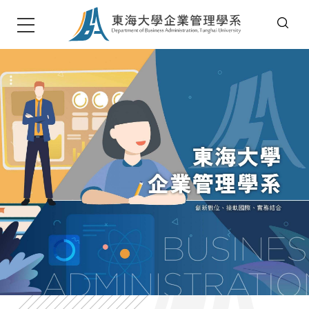
T
u
n
g
h
a
i
U
n
i
v
e
r
s
i
t
東海大學企管系