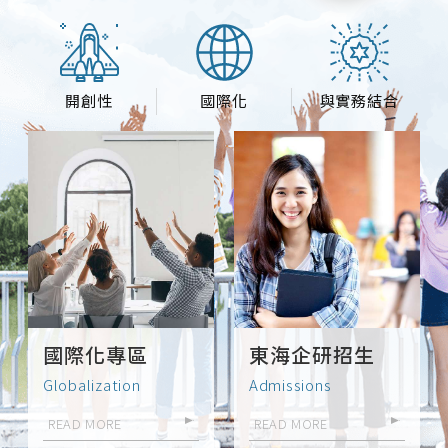
的影響力，去影響更多的人，為這個社
會盡一分心力。什麼資格可以申請遴選
的標準有以下四點：擔任社團幹部熱心
公益辦理愛鄉愛國愛校活動研究學術只
要有以上的經歷都可以申請，申請時會
開創性
國際化
與實務結合
選擇對應的類別，學校會依照學生總數
選出對應的推薦人數，會在這些人中篩
選出本校的第一、二名，分別代表學校
參加全國及縣市的青年節表揚大會，回
到東海會再另外舉辦一次表揚典禮，所
有入選的人會一同進行表揚。通常申請
的人都有較豐富的經歷，甚至有些人會
從大一就開始準備，我是在「金融實務
研習社」當社長時認識的課外組唐睿棋
老師推薦我去申請的，一開始我是申請
社團幹部的類別，但其實幾乎申請的人
國際化專區
東海企研招生
都曾是社團幹部，因為我有通過導師金
必煌老師指導的科技部大專生研究計
Globalization
Admissions
畫，所以睿棋老師建議我選擇研究學
READ MORE
READ MORE
術，這樣我有的經歷會相較全面。申請
時的經歷〰️學術〰️①通過科技部110年