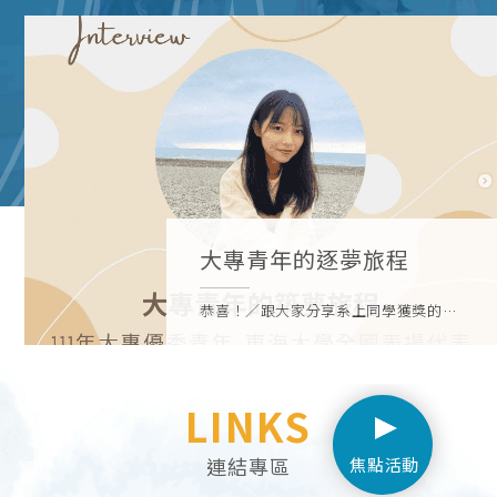
大專青年的逐夢旅程
恭喜！／跟大家分享系上同學獲獎的好
消息～這次我們邀請到企管3C的傅筱芸
學姐來分享她的獲獎歷程及心得學姐獲
得的獎項是⋯◼️◾️▪️111年大專優秀青年-
LINKS
東海大學全國表揚代表▪️◾️◼️一起來看看
學姐的獲獎心得以及她豐富的經歷吧-獎
項的目的這個獎項是救國團希望可以表
連結專區
焦點活動
揚並鼓勵優秀青年，鼓勵大家利用自身