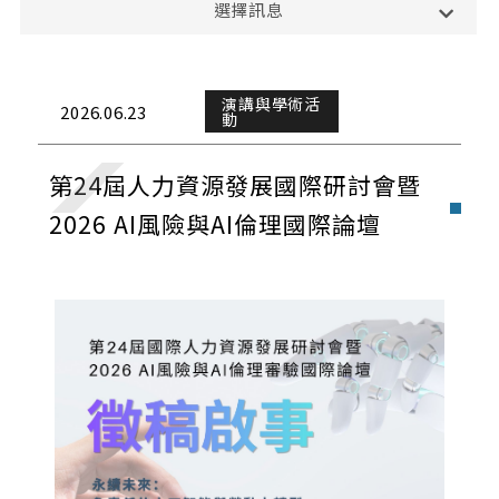
選擇訊息
課務公告
演講與學術活動
演講與學術活
2026.06.23
動
校外活動
第24屆人力資源發展國際研討會暨
校內活動
2026 AI風險與AI倫理國際論壇
實習與徵才
獎學金公告
榮譽榜
招生公告