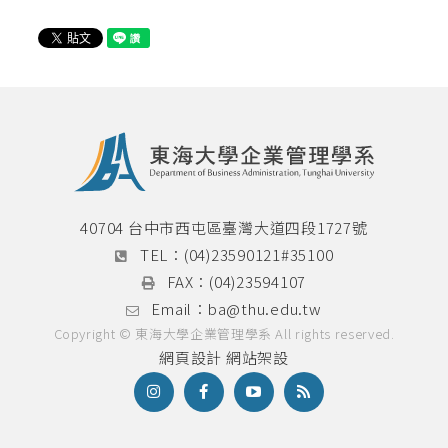
必修科目表
英文檢定辦法
論文計畫書與學位論文口試專區
畢業門檻
碩士學分學程
雙聯學制
40704 台中市西屯區臺灣大道四段1727號
TEL：
(04)23590121#35100
國際菁英組
FAX：
(04)23594107
本系雙聯學程
Email：
ba@thu.edu.tw
Copyright © 東海大學企業管理學系 All rights reserved.
網頁設計
網站架設
海外研習營
實習專區