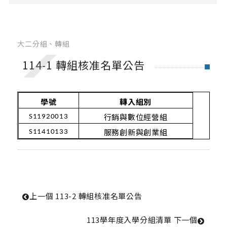
修課地圖
必選修科目表
英文檢定辦法
大二分組、轉組
雙主修.輔系.學分學程
114-1 轉組核准名單公告
大二分組、轉組
轉系申請
學號
轉入組別
修業規定
行銷與數位經營組
S11920013
服務創新與創業組
畢業專題
S11410133
SAS學術資格認證證書與數位徽章
碩士班
上一個
 113-2 轉組核准名單公告
修課地圖
113學年度入學分組清單 
下一個